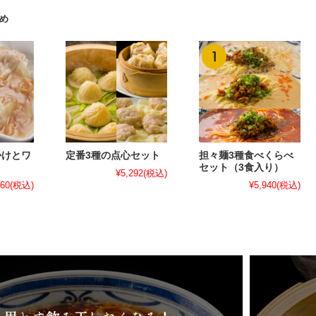
め
かけとワ
定番3種の点心セット
担々麺3種食べくらべ
ト
セット（3食入り）
¥5,292
(税込)
560
(税込)
¥5,940
(税込)