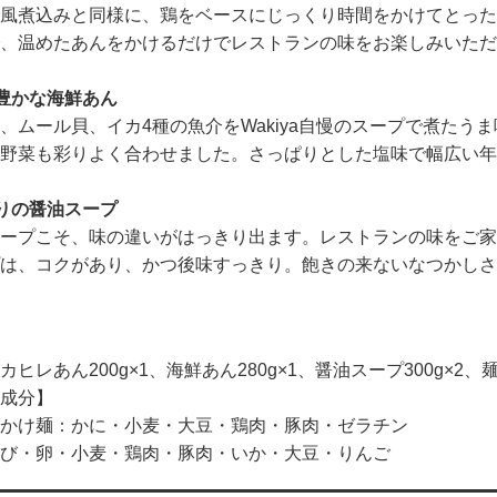
風煮込みと同様に、鶏をベースにじっくり時間をかけてとった
、温めたあんをかけるだけでレストランの味をお楽しみいただ
豊かな海鮮あん
、ムール貝、イカ4種の魚介をWakiya自慢のスープで煮た
野菜も彩りよく合わせました。さっぱりとした塩味で幅広い年
りの醤油スープ
ープこそ、味の違いがはっきり出ます。レストランの味をご家
は、コクがあり、かつ後味すっきり。飽きの来ないなつかしさ
ヒレあん200g×1、海鮮あん280g×1、醤油スープ300g×2、麺1
成分】
かけ麺：かに・小麦・大豆・鶏肉・豚肉・ゼラチン
び・卵・小麦・鶏肉・豚肉・いか・大豆・りんご