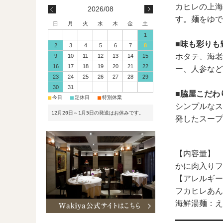
カヒレの上海
2026/08
す。麺をゆで
日
月
火
水
木
金
土
1
■味も彩りも
2
3
4
5
6
7
8
ホタテ、海老
9
10
11
12
13
14
15
16
17
18
19
20
21
22
ー、人参など
23
24
25
26
27
28
29
30
31
■脇屋こだわ
■
■
■
今日
定休日
特別休業
シンプルなス
12月20日～1月5日の発送はお休みです。
発したスープ
【内容量】
かに肉入りフカ
【アレルギー
フカヒレあん
海鮮湯麺：え