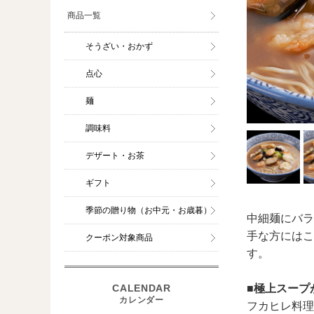
商品一覧
そうざい・おかず
点心
麺
調味料
デザート・お茶
ギフト
季節の贈り物（お中元・お歳暮）
中細麺にバラ
手な方にはこ
クーポン対象商品
す。
■極上スープ
フカヒレ料理