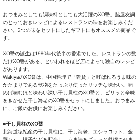
おつまみとしても調味料としても大活躍のXO醤。脇屋友詞
のとっておきレシピによるレストランの味をお楽しみくだ
さい。2つの味をセットにしたギフトにもオススメの商品で
す。
XO醤の誕生は1980年代後半の香港でした。レストランの数
だけXO醤がある、といわれるほど店によって独自のレシピ
があります。
WakiyaのXO醤は、中国料理で「乾貨」と呼ばれるうま味の
かたまりである乾物をたっぷり使ったリッチな味わい。噛
めば噛むほど味わい深い干し貝柱のXO醤と、ピリッと辛味
をきかせた干し海老のXO醤をセットにしました。おつまみ
に、ご飯のお供にお楽しみください。
■干し貝柱のXO醤
北海道猿払産の干し貝柱に、干し海老、エシャロット、金
華ハム、蝦子などを配合し、うま味をギュッと凝縮させま