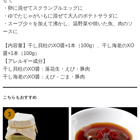
せて
・卵に混ぜてスクランブルエッグに
・ゆでたじゃがいもに混ぜて大人のポテトサラダに
・スープ少々を加えて沸かし、温野菜や焼いた魚、肉のソ
ースに
【内容量】干し貝柱のXO醤×1本（100g）、干し海老のXO
醤×1本（100g）
【アレルギー成分】
干し貝柱のXO醤：落花生・えび・豚肉
干し海老のXO醤：えび・ごま・豚肉
こちらもおすすめ