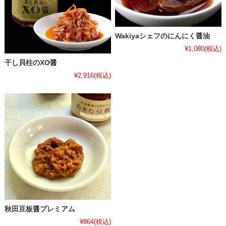
Wakiyaシェフのにんにく醤油
¥1,080
(税込)
干し貝柱のXO醤
¥2,916
(税込)
秋田豆板醤プレミアム
¥864
(税込)